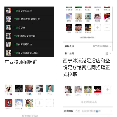
西宁沐沄港足浴店和圣
广西技师招聘群
悦足疗馆两店同招聘正
式拉幕