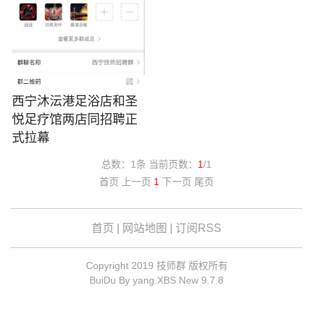
西宁沐沄港足浴店和圣
悦足疗馆两店同招聘正
式拉幕
总数：1条 当前页数：
1
/1
首页 上一页
1
下一页 尾页
首页
|
网站地图
|
订阅RSS
Copyright 2019 技师群 版权所有
BuiDu By yang.XBS New 9.7.8