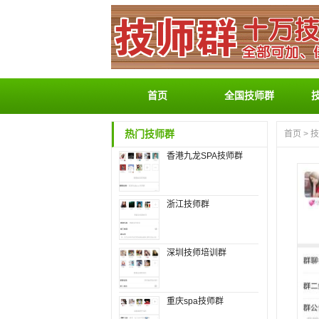
首页
全国技师群
热门技师群
首页
>
技
香港九龙SPA技师群
浙江技师群
深圳技师培训群
重庆spa技师群