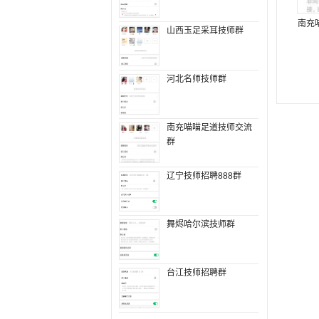
南充
山西玉足采耳技师群
河北名师技师群
南充喵喵足道技师交流
群
辽宁技师招聘888群
舞烬哈尔滨技师群
台江技师招聘群