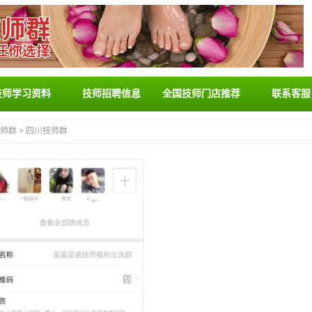
技师学习资料
技师招聘信息
全国技师门店推荐
联系客服
师群
>
四川技师群